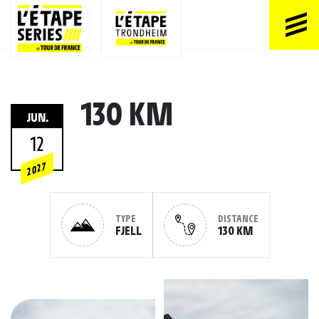
130 KM
JUN.
12
2027
TYPE
DISTANCE
FJELL
130 KM