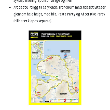
sykkelparkering, sponsor village og mer!
Alt dette i tillgg til et yrende Trondheim med sideaktiviteter
gjennom hele helga, med bl.a. Pasta Party og After Bike Party
(billetter kjøpes separat).