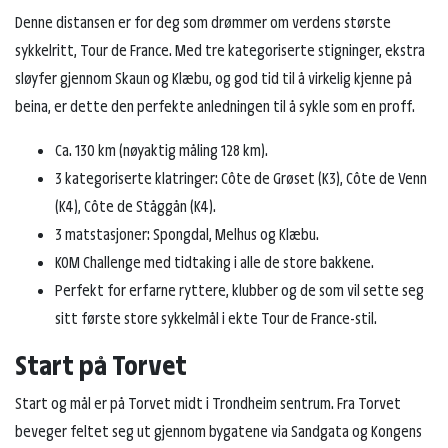
Denne distansen er for deg som drømmer om verdens største
sykkelritt, Tour de France. Med tre kategoriserte stigninger, ekstra
sløyfer gjennom Skaun og Klæbu, og god tid til å virkelig kjenne på
beina, er dette den perfekte anledningen til å sykle som en proff.
Ca. 130 km (nøyaktig måling 128 km).
3 kategoriserte klatringer: Côte de Grøset (K3), Côte de Venn
(K4), Côte de Ståggån (K4).
3 matstasjoner: Spongdal, Melhus og Klæbu.
KOM Challenge med tidtaking i alle de store bakkene.
Perfekt for erfarne ryttere, klubber og de som vil sette seg
sitt første store sykkelmål i ekte Tour de France-stil.
Start på Torvet
Start og mål er på Torvet midt i Trondheim sentrum. Fra Torvet
beveger feltet seg ut gjennom bygatene via Sandgata og Kongens